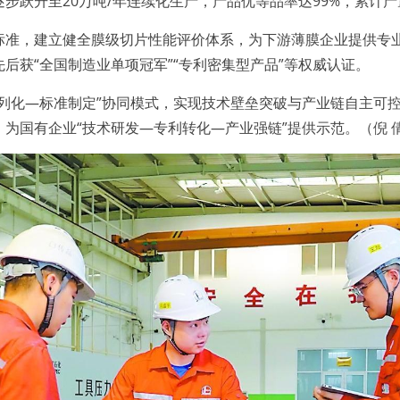
步跃升至20万吨/年连续化生产，产品优等品率达99%，累计产量
，建立健全膜级切片性能评价体系，为下游薄膜企业提供专业
后获“全国制造业单项冠军”“专利密集型产品”等权威认证。
化—标准制定”协同模式，实现技术壁垒突破与产业链自主可控
为国有企业“技术研发—专利转化—产业强链”提供示范。（倪 