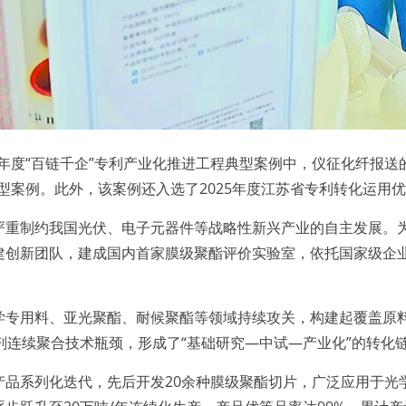
年度“百链千企”专利产业化推进工程典型案例中，仪征化纤报送
型案例。此外，该案例还入选了2025年度江苏省专利转化运用
制约我国光伏、电子元器件等战略性新兴产业的自主发展。为破解
建创新团队，建成国内首家膜级聚酯评价实验室，依托国家级企
用料、亚光聚酯、耐候聚酯等领域持续攻关，构建起覆盖原料
剂连续聚合技术瓶颈，形成了“基础研究—中试—产业化”的转化
系列化迭代，先后开发20余种膜级聚酯切片，广泛应用于光