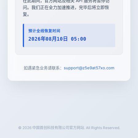
在此期间，官方网站及相关 API 服务将暂停访
问。我们正在全力加速推进，完毕后将立即恢
复。
预计全线恢复时间
2026年08月10日 05:00
如遇紧急业务请联系：
support@z5e9at57xo.com
© 2026 中国首创科技有限公司官方网站. All Rights Reserved.