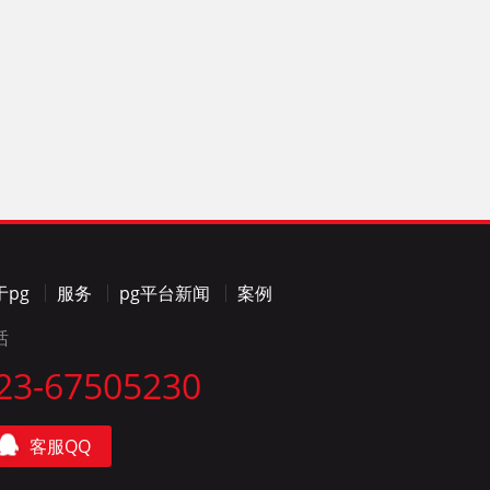
于pg
服务
pg平台新闻
案例
话
23-67505230
客服QQ