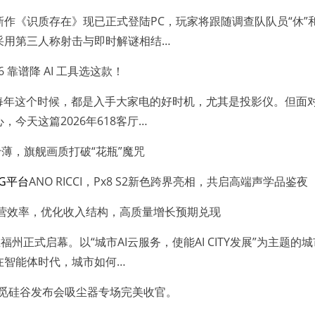
识质存在》现已正式登陆PC，玩家将跟随调查队队员“休”和机
采用第三人称射击与即时解谜相结…
 靠谱降 AI 工具选这款！
，每年这个时候，都是入手大家电的好时机，尤其是投影仪。但面
今天这篇2026年618客厅…
止于薄，旗舰画质打破“花瓶”魔咒
PG平台
ANO RICCI，Px8 S2新色跨界亮相，共启高端声学品鉴夜
营效率，优化收入结构，高质量增长预期兑现
正式启幕。以“城市AI云服务，使能AI CITY发展”为主题的
在智能体时代，城市如何…
T追觅硅谷发布会吸尘器专场完美收官。