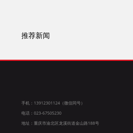
推荐新闻
手机：13912301124（微信同号）
电话：023-67505230
地址：重庆市渝北区龙溪街道金山路188号