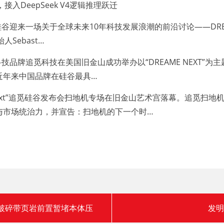
DeepSeek V4逻辑推理跃迁
迎来一场关于全球未来10年科技发展浪潮的前沿讨论——DREA
人Sebast…
品牌追觅科技在美国旧金山成功举办以“DREAME NEXT”
近年来中国品牌在硅谷最具…
Next”追觅硅谷发布会扫地机专场在旧金山艺术宫落幕。追觅扫
与市场统治力，并宣告：扫地机的下一个时…
破碎带页岩前置暂堵本体压
发明