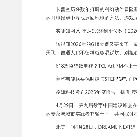
卡普空历经数年打磨的科幻动作冒险新作《
的月球设施中寻找返回地球的方法。游戏
实测知网 AI 率从9%降到个位数！2026
转眼间2026年的618大促又要来了
天飞，普通人稍不留神就容易踩坑。别担心，
618想换壁纸电视？TCL Art 7M不
宝华韦健联袂保时捷与STEF
PG电子 
凌雄科技发布2025年度报告：提升运
4月29日，第九届数字中国建设峰会在福州
的专家与城市实践者齐聚一堂，共同探讨
北美时间4月28日，DREAME NEX