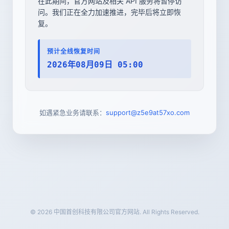
在此期间，官方网站及相关 API 服务将暂停访
问。我们正在全力加速推进，完毕后将立即恢
复。
预计全线恢复时间
2026年08月09日 05:00
如遇紧急业务请联系：
support@z5e9at57xo.com
© 2026 中国首创科技有限公司官方网站. All Rights Reserved.