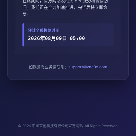
在此期间，官方网站及相关 API 服务将暂停访
问。我们正在全力加速推进，完毕后将立即恢
复。
预计全线恢复时间
2026年08月09日 05:00
如遇紧急业务请联系：
support@vnc0x.com
© 2026 中国首创科技有限公司官方网站. All Rights Reserved.